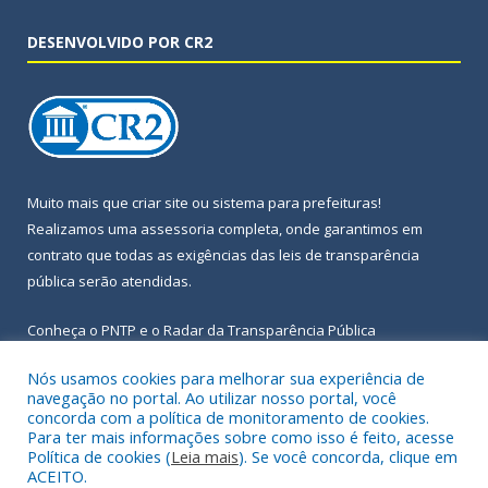
DESENVOLVIDO POR CR2
Muito mais que
criar site
ou
sistema para prefeituras
!
Realizamos uma
assessoria
completa, onde garantimos em
contrato que todas as exigências das
leis de transparência
pública
serão atendidas.
Conheça o
PNTP
e o
Radar da Transparência Pública
Nós usamos cookies para melhorar sua experiência de
navegação no portal. Ao utilizar nosso portal, você
concorda com a política de monitoramento de cookies.
Para ter mais informações sobre como isso é feito, acesse
Todos os direitos reservados a Prefeitura Municipal de Igarapé-
Política de cookies (
Leia mais
). Se você concorda, clique em
Açu.
ACEITO.