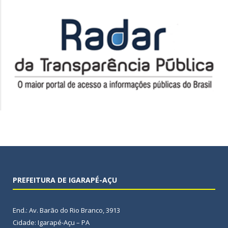
PREFEITURA DE IGARAPÉ-AÇU
End.: Av. Barão do Rio Branco, 3913
Cidade: Igarapé-Açu – PA