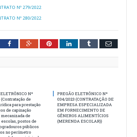
TRATO Nº 279/2022
TRATO Nº 280/2022
tter
Facebook
Google+
Pinterest
LinkedIn
Tumblr
Email
 ELETRÔNICO Nº
PREGÃO ELETRÔNICO Nº
 (Contratação de
034/2023 (CONTRATAÇÃO DE
rídica para prestação
EMPRESA ESPECIALIZADA
ços de capinação
EM FORNECIMENTO DE
 mecanizada de
GÊNEROS ALIMENTÍCIOS
 escolas, postos de
(MERENDA ESCOLAR))
logradouros públicos
dos no perímetro