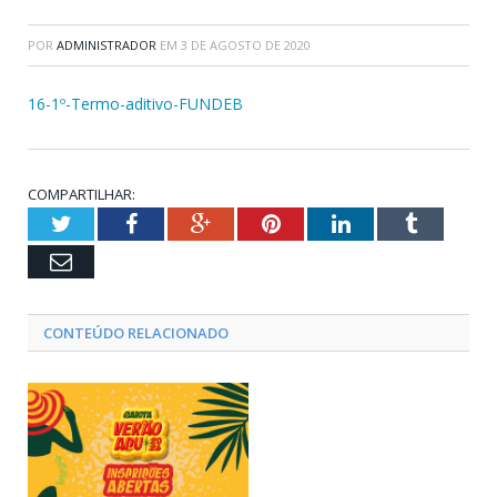
POR
ADMINISTRADOR
EM
3 DE AGOSTO DE 2020
16-1º-Termo-aditivo-FUNDEB
COMPARTILHAR:
Twitter
Facebook
Google+
Pinterest
LinkedIn
Tumblr
Email
CONTEÚDO RELACIONADO