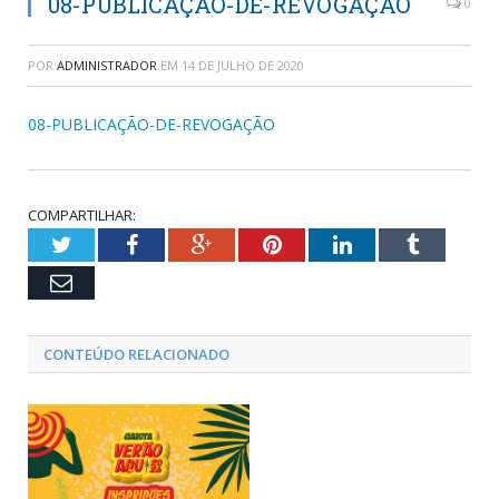
08-PUBLICAÇÃO-DE-REVOGAÇÃO
0
POR
ADMINISTRADOR
EM
14 DE JULHO DE 2020
08-PUBLICAÇÃO-DE-REVOGAÇÃO
COMPARTILHAR:
Twitter
Facebook
Google+
Pinterest
LinkedIn
Tumblr
Email
CONTEÚDO RELACIONADO