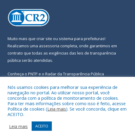
Muito mais que
criar site
ou
sistema para prefeituras
!
Realizamos uma
assessoria
completa, onde garantimos em
contrato que todas as exigências das
leis de transparência
pública
serão atendidas.
Conheça o
PNTP
e o
Radar da Transparência Pública
Nós usamos cookies para melhorar sua experiência de
navegação no portal. Ao utilizar nosso portal, você
concorda com a política de monitoramento de cookies.
Para ter mais informações sobre como isso é feito, acesse
Todos os direitos reservados a Prefeitura Municipal de Igarapé-
Política de cookies (
Leia mais
). Se você concorda, clique em
Açu.
ACEITO.
Frequência Online
Mapa do Site
Leia mais
ACEITO
Acessar Área Administrativa
Acessar Webmail