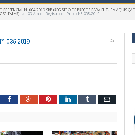
 PRESENCIAL Nº 004/2019-SRP (REGISTRO DE PREÇOS PARA FUTURA AQUISIÇÃ
»
OSPITALAR)
09-Ata-de-Registro-de-Preço-N°-035.2019
°-035.2019
0
tter
Facebook
Google+
Pinterest
LinkedIn
Tumblr
Email