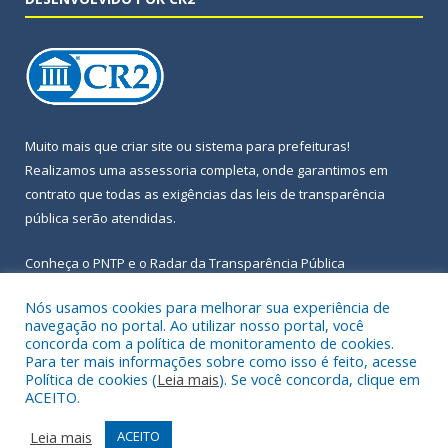
Muito mais que
criar site
ou
sistema para prefeituras
!
Realizamos uma
assessoria
completa, onde garantimos em
contrato que todas as exigências das
leis de transparência
pública
serão atendidas.
Conheça o
PNTP
e o
Radar da Transparência Pública
Nós usamos cookies para melhorar sua experiência de
navegação no portal. Ao utilizar nosso portal, você
concorda com a política de monitoramento de cookies.
Para ter mais informações sobre como isso é feito, acesse
Todos os direitos reservados a Prefeitura Municipal de Igarapé-
Política de cookies (
Leia mais
). Se você concorda, clique em
Açu.
ACEITO.
Frequência Online
Mapa do Site
Leia mais
ACEITO