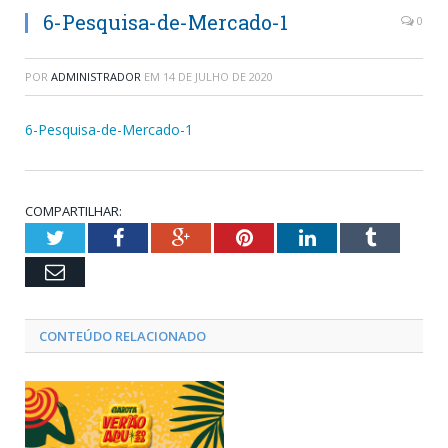
6-Pesquisa-de-Mercado-1
0
POR
ADMINISTRADOR
EM
14 DE JULHO DE 2020
6-Pesquisa-de-Mercado-1
COMPARTILHAR:
Twitter
Facebook
Google+
Pinterest
LinkedIn
Tumblr
Email
CONTEÚDO RELACIONADO