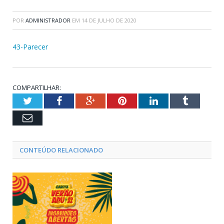
POR
ADMINISTRADOR
EM
14 DE JULHO DE 2020
43-Parecer
COMPARTILHAR:
Twitter
Facebook
Google+
Pinterest
LinkedIn
Tumblr
Email
CONTEÚDO RELACIONADO