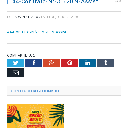
44-Contrato-N°-315.2019-Assist
0
POR
ADMINISTRADOR
EM
14 DE JULHO DE 2020
44-Contrato-N°-315.2019-Assist
COMPARTILHAR:
Twitter
Facebook
Google+
Pinterest
LinkedIn
Tumblr
Email
CONTEÚDO RELACIONADO