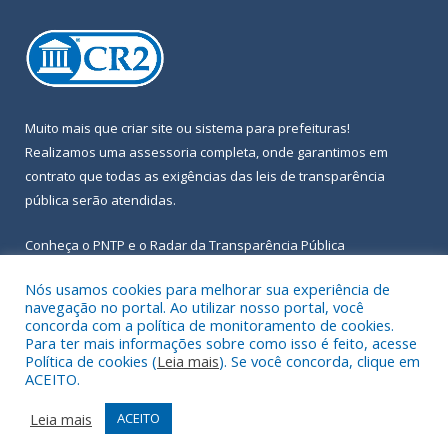
Muito mais que
criar site
ou
sistema para prefeituras
!
Realizamos uma
assessoria
completa, onde garantimos em
contrato que todas as exigências das
leis de transparência
pública
serão atendidas.
Conheça o
PNTP
e o
Radar da Transparência Pública
Nós usamos cookies para melhorar sua experiência de
navegação no portal. Ao utilizar nosso portal, você
concorda com a política de monitoramento de cookies.
Para ter mais informações sobre como isso é feito, acesse
Todos os direitos reservados a Prefeitura Municipal de Igarapé-
Política de cookies (
Leia mais
). Se você concorda, clique em
Açu.
ACEITO.
Frequência Online
Mapa do Site
Leia mais
ACEITO
Acessar Área Administrativa
Acessar Webmail