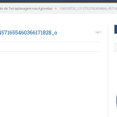
»
ão de Terraplanagem nas Agrovilas
106109732_1212752762404866_4571
4571655460366171828_o
0