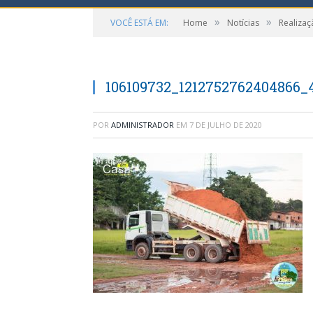
»
»
VOCÊ ESTÁ EM:
Home
Notícias
Realizaç
106109732_1212752762404866_
POR
ADMINISTRADOR
EM
7 DE JULHO DE 2020