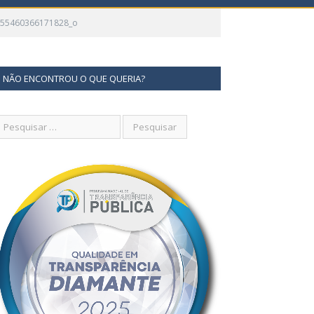
655460366171828_o
NÃO ENCONTROU O QUE QUERIA?