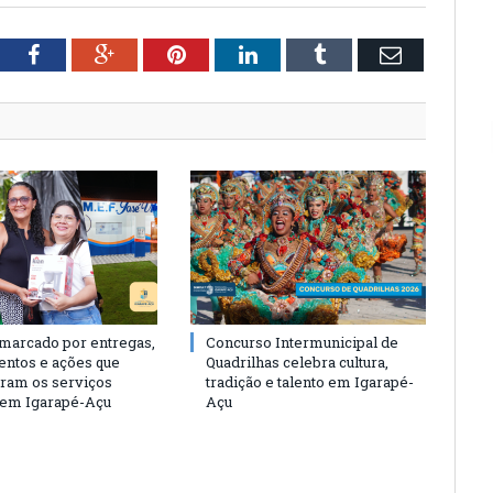
tter
Facebook
Google+
Pinterest
LinkedIn
Tumblr
Email
 marcado por entregas,
Concurso Intermunicipal de
entos e ações que
Quadrilhas celebra cultura,
eram os serviços
tradição e talento em Igarapé-
 em Igarapé-Açu
Açu