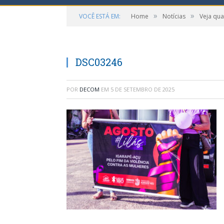
»
»
VOCÊ ESTÁ EM:
Home
Notícias
Veja qua
DSC03246
POR
DECOM
EM
5 DE SETEMBRO DE 2025