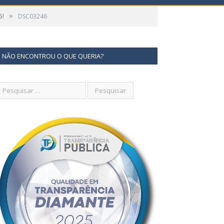
»
5!
DSC03246
NÃO ENCONTROU O QUE QUERIA?