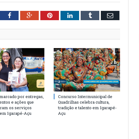
tter
Facebook
Google+
Pinterest
LinkedIn
Tumblr
Email
 marcado por entregas,
Concurso Intermunicipal de
entos e ações que
Quadrilhas celebra cultura,
eram os serviços
tradição e talento em Igarapé-
 em Igarapé-Açu
Açu