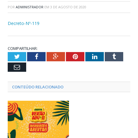
POR
ADMINISTRADOR
EM
3 DE AGOSTO DE 2020
Decreto-Nº-119
COMPARTILHAR:
Twitter
Facebook
Google+
Pinterest
LinkedIn
Tumblr
Email
CONTEÚDO RELACIONADO